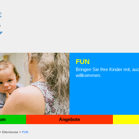
FUN
Bringen Sie Ihre Kinder mit, au
willkommen.
rum
Angebote
> Elternkurse >
FUN