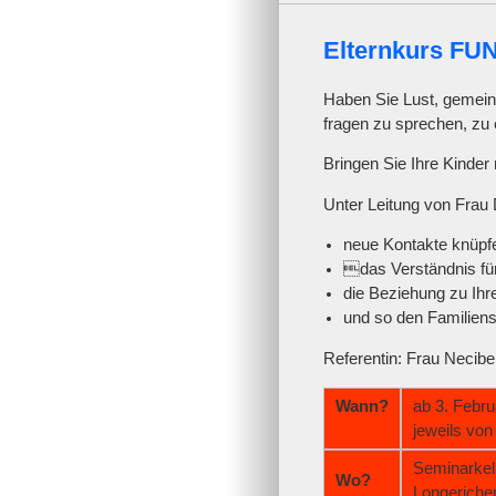
Elternkurs FU
Haben Sie Lust, gemeins
fragen zu sprechen, zu
Bringen Sie Ihre Kinder
Unter Leitung von Fra
neue Kontakte knüpf
das Verständnis für
die Beziehung zu Ihr
und so den Familiens
Referentin: Frau Necib
Wann?
ab 3. Febru
jeweils von
Seminarkel
Wo?
Longeriche