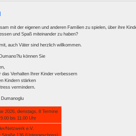
N
am mit der eigenen und anderen ­Familien zu spielen, über ihre Kin
 essen und Spaß miteinander zu haben?
 mit, auch Väter sind herzlich willkommen.
u Dumano?lu können Sie
en,
 das Verhalten Ihrer Kinder verbessern
en Kindern stärken
tress vermindern.
e Dumanoglu
ar 2026, dienstags, 8 Termine
 9.00 bis 11.00 Uhr
ler/Netzwerk e.V.
r Straße 136 (Untergeschoss)