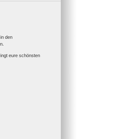
 in den
n.
ringt eure schönsten