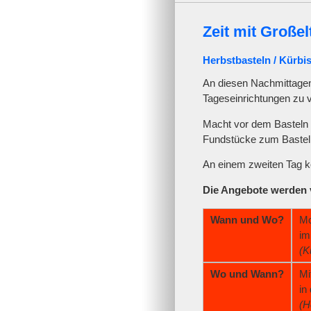
Zeit mit Großel
Herbstbasteln / Kürbi
An diesen Nachmittagen 
Tageseinrichtungen zu 
Macht vor dem Basteln 
Fundstücke zum Basteln
An einem zweiten Tag kö
Die Angebote werden v
Wann und Wo?
Mo
im
(K
Wo und Wann?
Mi
in
(H